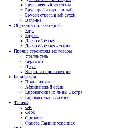
Брус клееный из сосны
Брус профилированный
Брусок строганный сухой
Вагонка
Обрезной пиломатериал
Брус
Брусок
Доска обрезная
Доска обрезная - осина
Прочие строительные товары
Утеплитель
Керамзит
Джут
Ветро- и пароизоляция
Баня-Сауна
Полог из липы
Африканский абаш
Евровагонка из липы Экстра
Евровагонка из осины
Фанера
ФК
ФСФ
Оргалит
Фанера Ламинированная