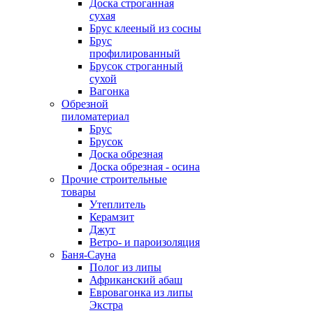
Доска строганная
сухая
Брус клееный из сосны
Брус
профилированный
Брусок строганный
сухой
Вагонка
Обрезной
пиломатериал
Брус
Брусок
Доска обрезная
Доска обрезная - осина
Прочие строительные
товары
Утеплитель
Керамзит
Джут
Ветро- и пароизоляция
Баня-Сауна
Полог из липы
Африканский абаш
Евровагонка из липы
Экстра