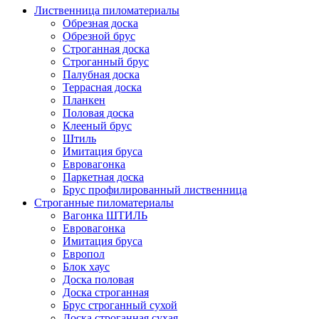
Лиственница пиломатериалы
Обрезная доска
Обрезной брус
Строганная доска
Строганный брус
Палубная доска
Террасная доска
Планкен
Половая доска
Клееный брус
Штиль
Имитация бруса
Евровагонка
Паркетная доска
Брус профилированный лиственница
Строганные пиломатериалы
Вагонка ШТИЛЬ
Евровагонка
Имитация бруса
Европол
Блок хаус
Доска половая
Доска строганная
Брус строганный сухой
Доска строганная сухая