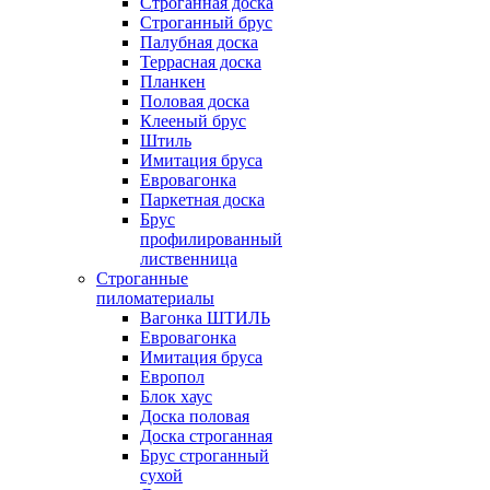
Строганная доска
Строганный брус
Палубная доска
Террасная доска
Планкен
Половая доска
Клееный брус
Штиль
Имитация бруса
Евровагонка
Паркетная доска
Брус
профилированный
лиственница
Строганные
пиломатериалы
Вагонка ШТИЛЬ
Евровагонка
Имитация бруса
Европол
Блок хаус
Доска половая
Доска строганная
Брус строганный
сухой