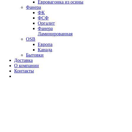
Евровагонка из осины
Фанера
ФК
ФСФ
Оргалит
Фанера
Ламинированная
OSB
Европа
Канада
Бытовки
Доставка
О компании
Контакты