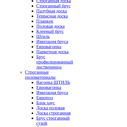
Строганная доска
Строганный брус
Палубная доска
Террасная доска
Планкен
Половая доска
Клееный брус
Штиль
Имитация бруса
Евровагонка
Паркетная доска
Брус
профилированный
лиственница
Строганные
пиломатериалы
Вагонка ШТИЛЬ
Евровагонка
Имитация бруса
Европол
Блок хаус
Доска половая
Доска строганная
Брус строганный
сухой