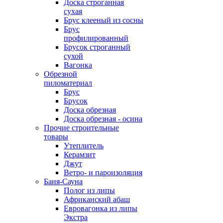
Доска строганная
сухая
Брус клееный из сосны
Брус
профилированный
Брусок строганный
сухой
Вагонка
Обрезной
пиломатериал
Брус
Брусок
Доска обрезная
Доска обрезная - осина
Прочие строительные
товары
Утеплитель
Керамзит
Джут
Ветро- и пароизоляция
Баня-Сауна
Полог из липы
Африканский абаш
Евровагонка из липы
Экстра