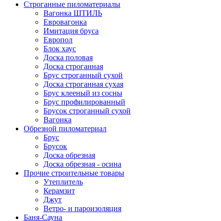
Строганные пиломатериалы
Вагонка ШТИЛЬ
Евровагонка
Имитация бруса
Европол
Блок хаус
Доска половая
Доска строганная
Брус строганный сухой
Доска строганная сухая
Брус клееный из сосны
Брус профилированный
Брусок строганный сухой
Вагонка
Обрезной пиломатериал
Брус
Брусок
Доска обрезная
Доска обрезная - осина
Прочие строительные товары
Утеплитель
Керамзит
Джут
Ветро- и пароизоляция
Баня-Сауна