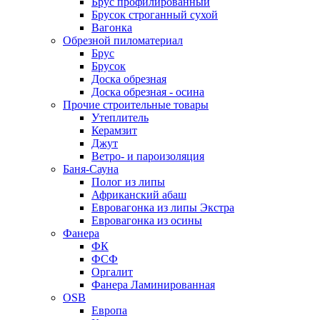
Брус профилированный
Брусок строганный сухой
Вагонка
Обрезной пиломатериал
Брус
Брусок
Доска обрезная
Доска обрезная - осина
Прочие строительные товары
Утеплитель
Керамзит
Джут
Ветро- и пароизоляция
Баня-Сауна
Полог из липы
Африканский абаш
Евровагонка из липы Экстра
Евровагонка из осины
Фанера
ФК
ФСФ
Оргалит
Фанера Ламинированная
OSB
Европа