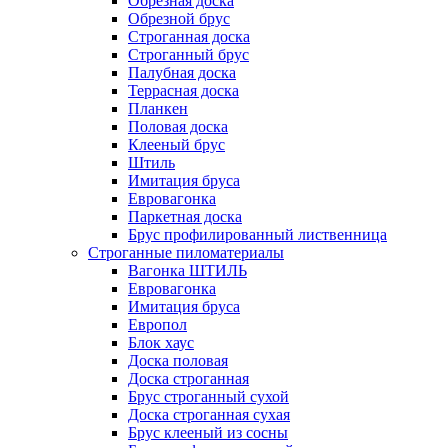
Обрезная доска
Обрезной брус
Строганная доска
Строганный брус
Палубная доска
Террасная доска
Планкен
Половая доска
Клееный брус
Штиль
Имитация бруса
Евровагонка
Паркетная доска
Брус профилированный лиственница
Строганные пиломатериалы
Вагонка ШТИЛЬ
Евровагонка
Имитация бруса
Европол
Блок хаус
Доска половая
Доска строганная
Брус строганный сухой
Доска строганная сухая
Брус клееный из сосны