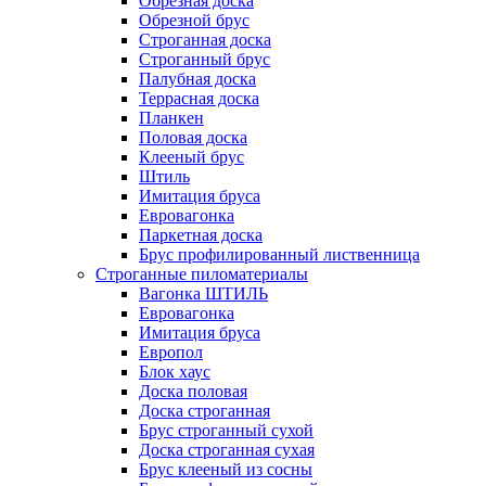
Обрезная доска
Обрезной брус
Строганная доска
Строганный брус
Палубная доска
Террасная доска
Планкен
Половая доска
Клееный брус
Штиль
Имитация бруса
Евровагонка
Паркетная доска
Брус профилированный лиственница
Строганные пиломатериалы
Вагонка ШТИЛЬ
Евровагонка
Имитация бруса
Европол
Блок хаус
Доска половая
Доска строганная
Брус строганный сухой
Доска строганная сухая
Брус клееный из сосны