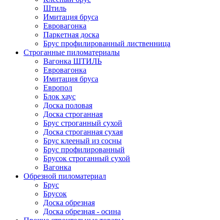
Штиль
Имитация бруса
Евровагонка
Паркетная доска
Брус профилированный лиственница
Строганные пиломатериалы
Вагонка ШТИЛЬ
Евровагонка
Имитация бруса
Европол
Блок хаус
Доска половая
Доска строганная
Брус строганный сухой
Доска строганная сухая
Брус клееный из сосны
Брус профилированный
Брусок строганный сухой
Вагонка
Обрезной пиломатериал
Брус
Брусок
Доска обрезная
Доска обрезная - осина