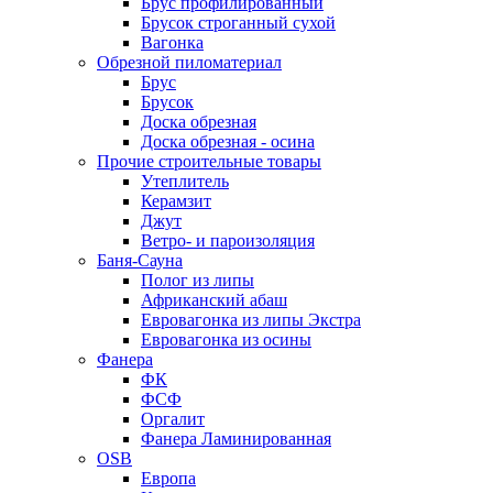
Брус профилированный
Брусок строганный сухой
Вагонка
Обрезной пиломатериал
Брус
Брусок
Доска обрезная
Доска обрезная - осина
Прочие строительные товары
Утеплитель
Керамзит
Джут
Ветро- и пароизоляция
Баня-Сауна
Полог из липы
Африканский абаш
Евровагонка из липы Экстра
Евровагонка из осины
Фанера
ФК
ФСФ
Оргалит
Фанера Ламинированная
OSB
Европа