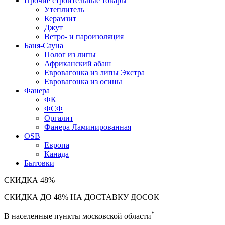
Прочие строительные товары
Утеплитель
Керамзит
Джут
Ветро- и пароизоляция
Баня-Сауна
Полог из липы
Африканский абаш
Евровагонка из липы Экстра
Евровагонка из осины
Фанера
ФК
ФСФ
Оргалит
Фанера Ламинированная
OSB
Европа
Канада
Бытовки
СКИДКА
48%
СКИДКА ДО 48% НА ДОСТАВКУ ДОСОК
*
В населенные пункты московской области