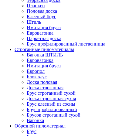
Террасная доска
Планкен
Половая доска
Клееный брус
Штиль
Имитация бруса
Евровагонка
Паркетная доска
Брус профилированный лиственница
Строганные пиломатериалы
Вагонка ШТИЛЬ
Евровагонка
Имитация бруса
Европол
Блок хаус
Доска половая
Доска строганная
Брус строганный сухой
Доска строганная сухая
Брус клееный из сосны
Брус профилированный
Брусок строганный сухой
Вагонка
Обрезной пиломатериал
Брус