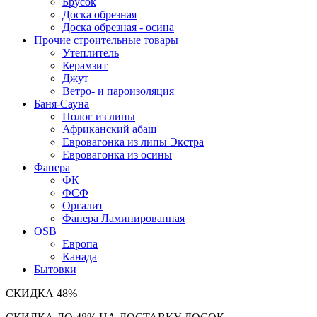
Брусок
Доска обрезная
Доска обрезная - осина
Прочие строительные товары
Утеплитель
Керамзит
Джут
Ветро- и пароизоляция
Баня-Сауна
Полог из липы
Африканский абаш
Евровагонка из липы Экстра
Евровагонка из осины
Фанера
ФК
ФСФ
Оргалит
Фанера Ламинированная
OSB
Европа
Канада
Бытовки
СКИДКА
48%